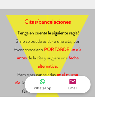
Citas/cancelaciones
¡Tenga en cuenta la siguiente regla!
Si no se puede asistir a una cita, por
favor cancelarlo
POR TARDE
un día
antes
de la cita y sugiere una
fecha
alternativa.
Para citas canceladas
en el mismo
día
, independientemente del motivo,
WhatsApp
Email
(también con tratamientos a
distancia, por ejemplo Reiki), un
Tarifa de cancelación
se
cobrará la
tarifa correspondiente o
acordada.
Esto
también aplica para
NO VENIR
a la cita